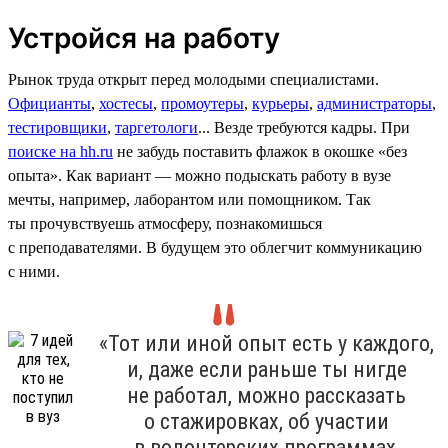
Устройся на работу
Рынок труда открыт перед молодыми специалистами.
Официанты
,
хостесы
,
промоутеры
,
курьеры
,
администраторы
,
тестировщики
,
таргетологи
... Везде требуются кадры. При
поиске на hh.ru
не забудь поставить флажок в окошке «без
опыта». Как вариант — можно подыскать работу в вузе
мечты, например, лаборантом или помощником. Так
ты прочувствуешь атмосферу, познакомишься
с преподавателями. В будущем это облегчит коммуникацию
с ними.
«Тот или иной опыт есть у каждого,
и, даже если раньше ты нигде
не работал, можно рассказать
о стажировках, об участии
в волонтерских программах,