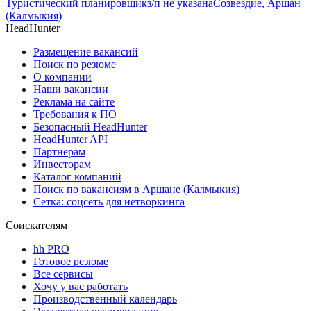
Туристический планировщик
з/п не указана
Созвездие, Аршан
(Калмыкия)
HeadHunter
Размещение вакансий
Поиск по резюме
О компании
Наши вакансии
Реклама на сайте
Требования к ПО
Безопасный HeadHunter
HeadHunter API
Партнерам
Инвесторам
Каталог компаний
Поиск по вакансиям в Аршане (Калмыкия)
Сетка: соцсеть для нетворкинга
Соискателям
hh PRO
Готовое резюме
Все сервисы
Хочу у вас работать
Производственный календарь