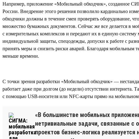
Например, приложение «Мобильный обходчик», созданное СИГ
России. Внедрение этого решения позволило кардинально изме
обходчики должны в течение смен проверять оборудование, чт
множество бумажных документов. Сейчас же все делается в мо
с измерительных комплексов и передают их в единую систему 
индивидуальной защиты, спецодежды, допуски к работе с разны
принять меры и снизить риски аварий. Благодаря мобильным тех
меньше времени.
С точки зрения разработки «Мобильный обходчик» — нестанда
работает даже при долгом (до недели) отсутствии интернета. 
с помощью USB-носителя или NFC-карты прямо на мобильном 
«В большинстве мобильных приложени
нетривиальные задачи, связанные с о
проектов бизнес-логика реализуется 