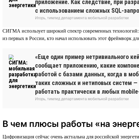
приложение. Как следствие, при разр
с использованием сложных SQL-запро
Игорь, тимлид департамента мобильной разработки
СИГМА использует широкий спектр современных технологий: Kot
из первых в России, кто начал использовать этот фреймворк 
«Еще один пример нетривиального кейс
сообщает приложению, какие компоне
работой с базами данных, когда в мо
таких сложных и нетиповых систем — 
работать практически в любых mobile-
Игорь, тимлид департамента мобильной разработки
В чем плюсы работы «на энерг
Цифровизация сейчас очень актуальна для российской энерге