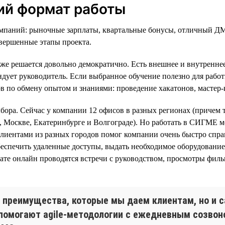
ий формат работы
аний: рыночные зарплаты, квартальные бонусы, отличный ДМС
вершенные этапы проекта.
е решается довольно демократично. Есть внешнее и внутреннее
дует руководитель. Если выбранное обучение полезно для работ
по обмену опытом и знаниями: проведение хакатонов, мастер-к
бора. Сейчас у компании 12 офисов в разных регионах (причем т
 Москве, Екатеринбурге и Волгограде). Но работать в СИГМЕ м
клиентами из разных городов помог компании очень быстро спра
беспечить удаленные доступы, выдать необходимое оборудовани
мате онлайн проводятся встречи с руководством, просмотры фил
 преимущества, которые мы даем клиентам, но и с
 помогают agile-методологии с ежедневным созвон