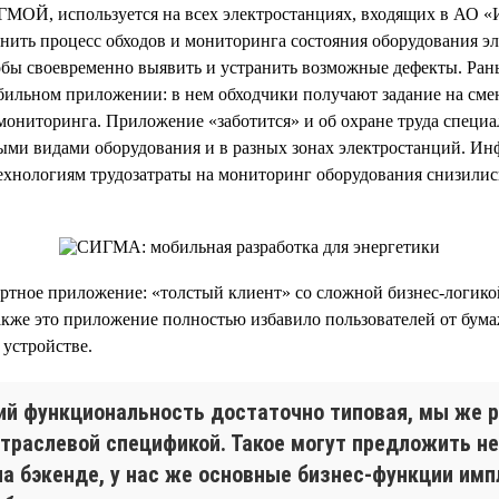
МОЙ, используется на всех электростанциях, входящих в АО «
нить процесс обходов и мониторинга состояния оборудования э
обы своевременно выявить и устранить возможные дефекты. Рань
бильном приложении: в нем обходчики получают задание на сме
мониторинга. Приложение «заботится» и об охране труда специа
ми видами оборудования и в разных зонах электростанций. Инфо
нологиям трудозатраты на мониторинг оборудования снизились в 
ртное приложение: «толстый клиент» со сложной бизнес-логик
Также это приложение полностью избавило пользователей от бум
устройстве.
й функциональность достаточно типовая, мы же р
траслевой спецификой. Такое могут предложить н
на бэкенде, у нас же основные бизнес-функции им