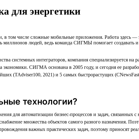
а для энергетики
и, в том числе сложные мобильные приложения. Работа здесь —
нь миллионов людей, ведь команда СИГМЫ помогает создавать и 
тва системных интеграторов, компания специализируется на р
ва экономики. СИГМА основана в 2005 году, и сегодня ее разраб
их (TAdviser100, 2021) и 5 самых быстрорастущих (CNewsFast, 
ьные технологии?
я для автоматизации бизнес-процессов и задач, связанных с 
госнабжение множества объектов самого разного назначения. 
провождения важных практических задач, поэтому приносят реа