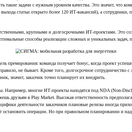
акие задачи с нужным уровнем качества. Это значит, что комп
 выхода статьи открыто более 120 ИТ-вакансий), а сотрудники,
етственными, крупными и долгосрочными ИТ-проектами. Это созд
птимальные способы реализации сложных и уникальных задач, по
одель премирования: команда получает бонус, когда проект успе
правило, не бывает. Кроме того, долгосрочное сотрудничество с
ик, значит, заказчик точно планирует их внедрить.
ы. Например, многие ИТ-проекты находятся под NDA (Non-Discl
шь друзьям в Play Market. Высокая ответственность предполага
пецифики деятельности заказчиков плановые релизы иногда прихо
жет остановить операции. Но при правильном планировании и на