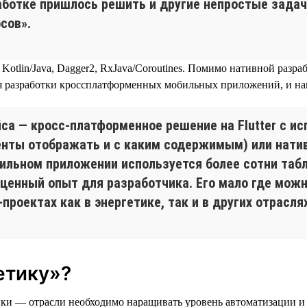
аботке пришлось решить и другие непростые зада
сов».
lin/Java, Dagger2, RxJava/Coroutines. Помимо нативной разрабо
для разработки кроссплатформенных мобильных приложений, и на
а — кросс-платформенное решение на Flutter с исп
нты отображать и с каким содержимым) или натив
бильном приложении используется более сотни таб
ценный опыт для разработчика. Его мало где можн
проектах как в энергетике, так и в других отраслях
етику»?
тики — отрасли необходимо наращивать уровень автоматизации 