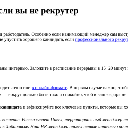
если вы не рекрутер
 и работодатель. Особенно если нанимающий менеджер сам выступ
не упустить хорошего кандидата, если
профессионального рекрут
ованы интервью. Заложите в расписание перерывы в 15−20 минут
ходить очно или
в онлайн-формате
. В первом случае важно, чтоб
ом — вокруг должно быть тихо и спокойно, чтоб в ваш «эфир» не
 кандидата
и зафиксируйте все ключевые пункты, которые вы хо
 волнение. Рассказывает Павел, территориальный менеджер тор
а в Хабаровске. Наш HR-менеджер провёл первые интервью по те