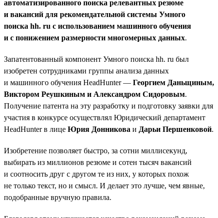
автоматизированного поиска релевантных резюме
и вакансий для рекомендательной системы Умного
поиска hh. ru с использованием машинного обучения
и с понижением размерности многомерных данных
.
Запатентованный компонент Умного поиска hh. ru был
изобретен сотрудниками группы анализа данных
и машинного обучения HeadHunter —
Георгием Даньщиным,
Виктором Реушкиным и Александром Сидоровым
.
Получение патента на эту разработку и подготовку заявки для
участия в конкурсе осуществлял Юридический департамент
HeadHunter в лице
Юрия Донникова
и
Дарьи Першенковой
.
Изобретение позволяет быстро, за сотни миллисекунд,
выбирать из миллионов резюме и сотен тысяч вакансий
и соотносить друг с другом те из них, у которых похож
не только текст, но и смысл. И делает это лучше, чем явные,
подобранные вручную правила.