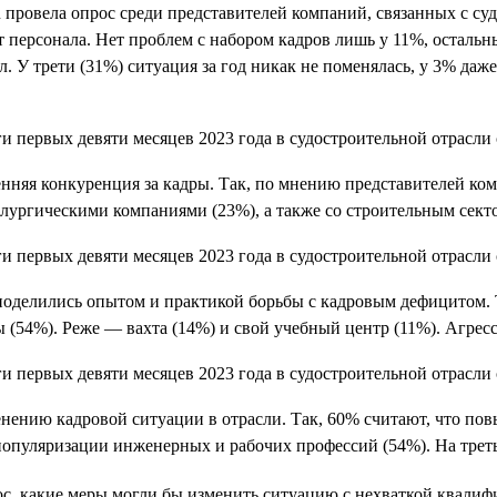
провела опрос среди представителей компаний, связанных с суд
персонала. Нет проблем с набором кадров лишь у 11%, остальны
. У трети (31%) ситуация за год никак не поменялась, у 3% даж
енняя конкуренция за кадры. Так, по мнению представителей ко
лургическими компаниями (23%), а также со строительным сект
поделились опытом и практикой борьбы с кадровым дефицитом. 
ы (54%). Реже — вахта (14%) и свой учебный центр (11%). Агре
енению кадровой ситуации в отрасли. Так, 60% считают, что п
популяризации инженерных и рабочих профессий (54%). На треть
с, какие меры могли бы изменить ситуацию с нехваткой квалиф