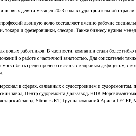
х профессий львиную долю составляют именно рабочие специаль
, токари и фрезеровщики, слесари. Также бизнесу нужны менед
для новых работников. В частности, компании стали более гибк
ложений о работе с частичной занятостью. Для соискателей так
 могут быть среди прочего связаны с кадровым дефицитом, с к
м.
 персонал в сферах, связанных с судостроением и судоремонтом
кий завод, Центр судоремонта Дальзавод, НПК Морсвязьавтом
етарский завод, Sitronics KT, Группа компаний Арис и ГЕСЕР,