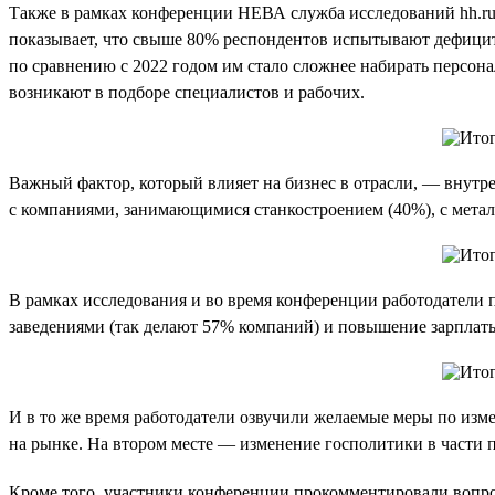
Также в рамках конференции НЕВА служба исследований hh.ru 
показывает, что свыше 80% респондентов испытывают дефицит 
по сравнению с 2022 годом им стало сложнее набирать персонал
возникают в подборе специалистов и рабочих.
Важный фактор, который влияет на бизнес в отрасли, — внутр
с компаниями, занимающимися станкостроением (40%), с метал
В рамках исследования и во время конференции работодатели 
заведениями (так делают 57% компаний) и повышение зарплат
И в то же время работодатели озвучили желаемые меры по изм
на рынке. На втором месте — изменение госполитики в части 
Кроме того, участники конференции прокомментировали вопро