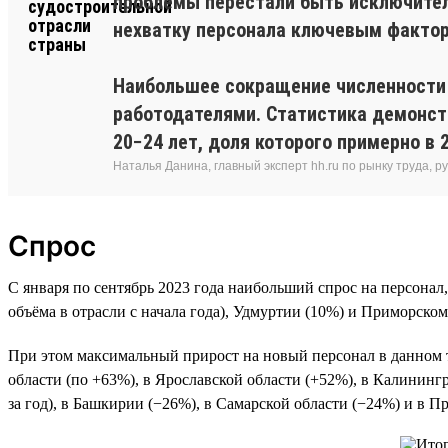
проблемы перестали быть исключител
нехватку персонала ключевым факто
Наибольшее сокращение численности 
работодателями. Статистика демонстр
20−24 лет, доля которого примерно в 
Наталья Данина, главный эксперт hh.ru по рынку труда,
Спрос
С января по сентябрь 2023 года наибольший спрос на персонал,
объёма в отрасли с начала года), Удмуртии (10%) и Приморском 
При этом максимальный прирост на новый персонал в данном то
области (по +63%), в Ярославской области (+52%), в Калининг
за год), в Башкирии (−26%), в Самарской области (−24%) и в П