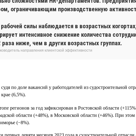
ьно сложностями HR-департаментов. Предприятия,
ром, ограничивающим производственную активност
рабочей силы наблюдается в возрастных когортах
ирует интенсивное снижение количества сотрудни
2 раза ниже, чем в других возрастных группах.
 руководитель направления клиентской эффективности
 судя по доле вакансий у работодателей из судостроительной от
крае (6,5%).
пе регионов за год зафиксирован в Ростовской области (+115% 
радской области (+48%), в Московской области (+46%). При этом
риморье (−8%).