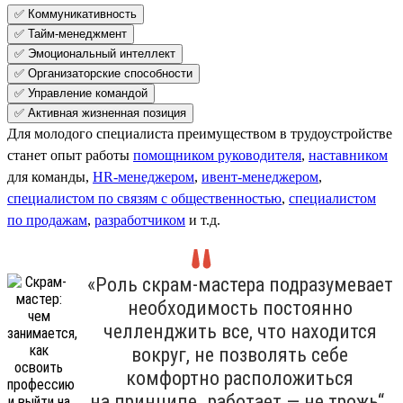
✅ Коммуникативность
✅ Тайм-менеджмент
✅ Эмоциональный интеллект
✅ Организаторские способности
✅ Управление командой
✅ Активная жизненная позиция
Для молодого специалиста преимуществом в трудоустройстве
станет опыт работы
помощником руководителя
,
наставником
для команды,
HR-менеджером
,
ивент-менеджером
,
специалистом по связям с общественностью
,
специалистом
по продажам
,
разработчиком
и т.д.
«Роль скрам-мастера подразумевает
необходимость постоянно
челленджить все, что находится
вокруг, не позволять себе
комфортно расположиться
на принципе „работает — не трожь“.