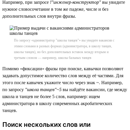
Например, при запросе
!"инженер-конструктор"
вы увидите
нужное словосочетание в том же падеже, числе и без
дополнительных слов внутри фразы.
По запросу «администратор "школы танцев"» вы увидите вакансии с
этими словами в разных формах (администратора, в школу танцев,
школы танцев), но без дополнительных вставок между вторым и
третьим словом — например, школы бальных танцев
Помимо «фиксации» фразы при поиске, кавычки позволяют
задавать допустимое количество слов между её частями. Для
этого после кавычек укажите число через знак ~. Например,
по запросу
"школа танцев"~5
вы найдёте вакансии, где между
школа и танцев не более 5 слов, например: ищем
администратора в школу современных акробатических
танцев.
Поиск нескольких слов или