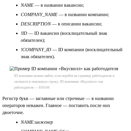
NAME
— в названии вакансии;
COMPANY_NAME
— в названии компании;
DESCRIPTION
— в описании вакансии;
!ID
— ID вакансии (восклицательный знак
обязателен);
!COMPANY_ID
— ID компании (восклицательный
знак обязателен).
ID компании можно найти, если перейти на страницу работодателя и
заглянуть в поисковую строку. ID компании «Вкусвилл» как
работодателя — 816144
Регистр букв — заглавные или строчные — в названии
операторов неважен. Главное — поставить после них
двоеточие.
NAME:инженер