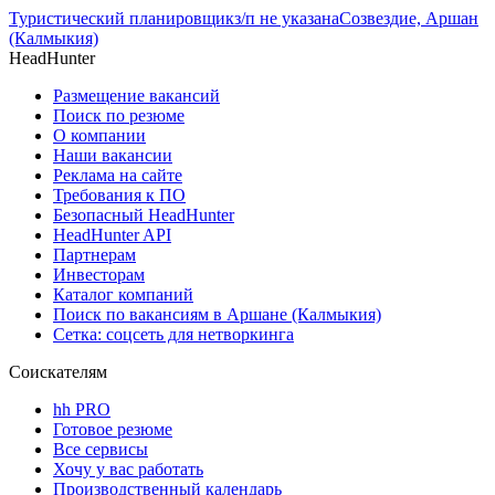
Туристический планировщик
з/п не указана
Созвездие, Аршан
(Калмыкия)
HeadHunter
Размещение вакансий
Поиск по резюме
О компании
Наши вакансии
Реклама на сайте
Требования к ПО
Безопасный HeadHunter
HeadHunter API
Партнерам
Инвесторам
Каталог компаний
Поиск по вакансиям в Аршане (Калмыкия)
Сетка: соцсеть для нетворкинга
Соискателям
hh PRO
Готовое резюме
Все сервисы
Хочу у вас работать
Производственный календарь