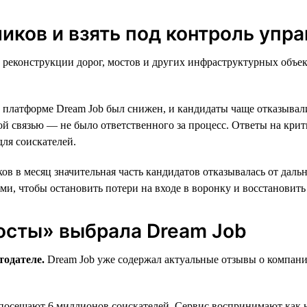
ликов и взять под контроль упр
 реконструкции дорог, мостов и других инфраструктурных объек
а платформе Dream Job был снижен, и кандидаты чаще отказывал
ой связью — не было ответственного за процесс. Ответы на кри
ля соискателей.
ов в месяц значительная часть кандидатов отказывалась от даль
и, чтобы остановить потери на входе в воронку и восстановить 
осты» выбрала Dream Job
тодателе.
Dream Job уже содержал актуальные отзывы о компании
осещают 6 миллионов соискателей. Сервис воспринимают как не