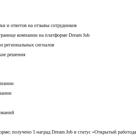
ки и ответов на отзывы сотрудников
странице компании на платформе Dream Job
 и региональных сигналов
ские решения
мпании
мпании
дований
орме; получено 5 наград Dream Job и статус «Открытый работод