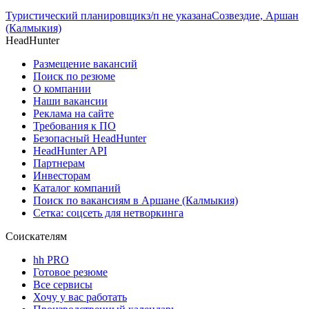
Туристический планировщик
з/п не указана
Созвездие, Аршан
(Калмыкия)
HeadHunter
Размещение вакансий
Поиск по резюме
О компании
Наши вакансии
Реклама на сайте
Требования к ПО
Безопасный HeadHunter
HeadHunter API
Партнерам
Инвесторам
Каталог компаний
Поиск по вакансиям в Аршане (Калмыкия)
Сетка: соцсеть для нетворкинга
Соискателям
hh PRO
Готовое резюме
Все сервисы
Хочу у вас работать