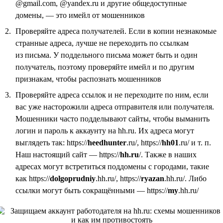
@gmail.com, @yandex.ru и другие общедоступные
домены, — это имейл от мошенников
Проверяйте адреса получателей. Если в копии незнакомые
странные адреса, лучше не переходить по ссылкам
из письма. У поддельного письма может быть и один
получатель, поэтому проверяйте имейл и по другим
признакам, чтобы распознать мошенников
Проверяйте адреса ссылок и не переходите по ним, если
вас уже насторожили адреса отправителя или получателя.
Мошенники часто подделывают сайты, чтобы выманить
логин и пароль к аккаунту на hh.ru. Их адреса могут
выглядеть так: https://
heedhunter
.ru/, https://
hh01
.ru/ и т. п.
Наш настоящий сайт — https://
hh.ru
/. Также в наших
адресах могут встретиться поддомены с городами, такие
как https://
dolgoprudniy
.hh.ru/, https://
ryazan
.hh.ru/. Либо
ссылки могут быть сокращёнными — https://
my
.hh.ru/