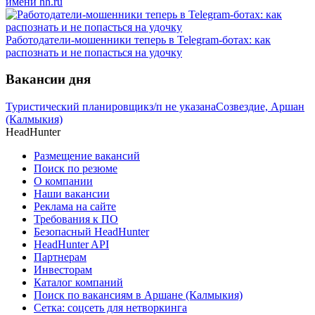
имени hh.ru
Работодатели-мошенники теперь в Telegram-ботах: как
распознать и не попасться на удочку
Вакансии дня
Туристический планировщик
з/п не указана
Созвездие, Аршан
(Калмыкия)
HeadHunter
Размещение вакансий
Поиск по резюме
О компании
Наши вакансии
Реклама на сайте
Требования к ПО
Безопасный HeadHunter
HeadHunter API
Партнерам
Инвесторам
Каталог компаний
Поиск по вакансиям в Аршане (Калмыкия)
Сетка: соцсеть для нетворкинга