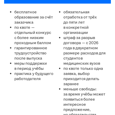
бесплатное
обязательная
образование за счёт
отработка от трёх
заказчика
до пяти лет
по квоте —
в конкретной
отдельный конкурс
организации
с более низким
штраф за разрыв
проходным баллом
договора — с 2026
гарантированное
года в двукратном
трудоустройство
размере расходов для
после выпуска
студентов
меры поддержки
медицинских вузов
в период учёбы
по квоте только одна
практика у будущего
заявка, выбор
работодателя
приходится делать
заранее
меньше свободы:
за время учёбы может
появиться более
интересное
предложение,
но обязательства