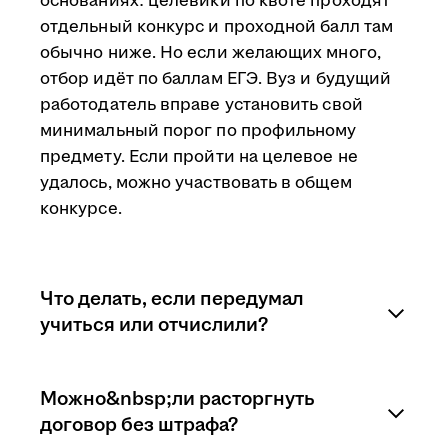
основаниях: целевики по квоте проходят
отдельный конкурс и проходной балл там
обычно ниже. Но если желающих много,
отбор идёт по баллам ЕГЭ. Вуз и будущий
работодатель вправе установить свой
минимальный порог по профильному
предмету. Если пройти на целевое не
удалось, можно участвовать в общем
конкурсе.
Что делать, если передумал
учиться или отчислили?
Последствия зависят от того, на каком
Можно&nbsp;ли расторгнуть
этапе учащийся расторгает договор.
договор без штрафа?
Перевод на другую специальность,