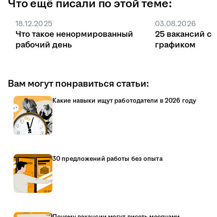
Что ещё писали по этой теме:
Без квоты поступление идёт на общих
основаниях, заказчиком может быть любая
18.12.2025
03.08.2026
компания или ИП, а договор заключают в
Что такое ненормированный
25 вакансий с
любой момент обучения.
рабочий день
графиком
Вам могут понравиться статьи:
Какие навыки ищут работодатели в 2026 году
30 предложений работы без опыта
Почему вакансии могут висеть месяцами