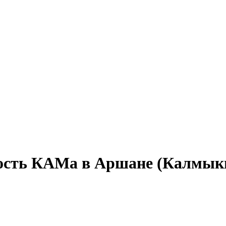
ность КАМа в Аршане (Калмык