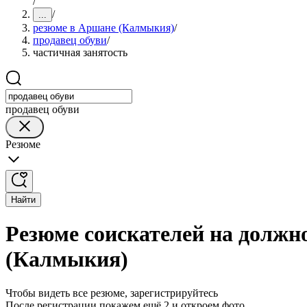
/
/
...
резюме в Аршане (Калмыкия)
/
продавец обуви
/
частичная занятость
продавец обуви
Резюме
Найти
Резюме соискателей на должн
(Калмыкия)
Чтобы видеть все резюме, зарегистрируйтесь
После регистрации покажем ещё 2 и откроем фото