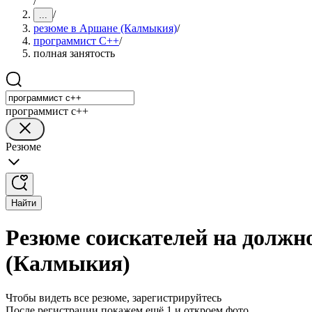
/
/
...
резюме в Аршане (Калмыкия)
/
программист C++
/
полная занятость
программист c++
Резюме
Найти
Резюме соискателей на должн
(Калмыкия)
Чтобы видеть все резюме, зарегистрируйтесь
После регистрации покажем ещё 1 и откроем фото