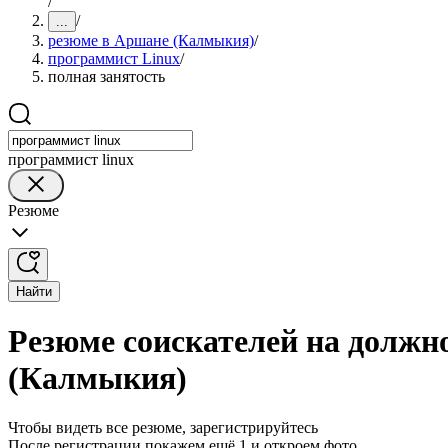
/
/
...
резюме в Аршане (Калмыкия)
/
программист Linux
/
полная занятость
программист linux
Резюме
Найти
Резюме соискателей на должн
(Калмыкия)
Чтобы видеть все резюме, зарегистрируйтесь
После регистрации покажем ещё 1 и откроем фото