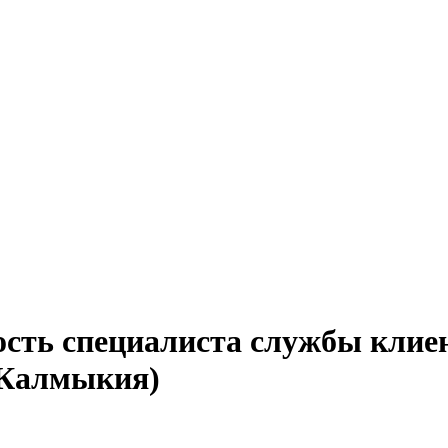
ость специалиста службы клие
(Калмыкия)