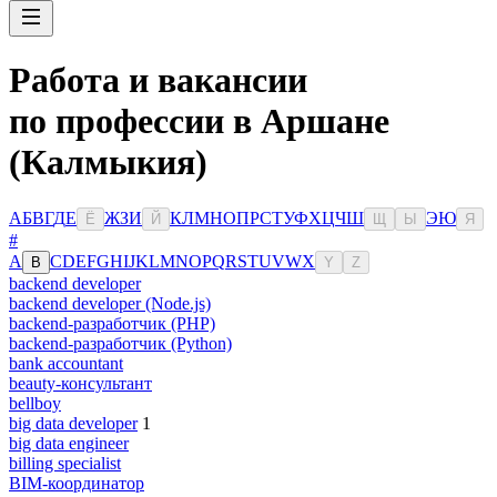
Работа и вакансии
по профессии в Аршане
(Калмыкия)
А
Б
В
Г
Д
Е
Ж
З
И
К
Л
М
Н
О
П
Р
С
Т
У
Ф
Х
Ц
Ч
Ш
Э
Ю
Ё
Й
Щ
Ы
Я
#
A
C
D
E
F
G
H
I
J
K
L
M
N
O
P
Q
R
S
T
U
V
W
X
B
Y
Z
backend developer
backend developer (Node.js)
backend-разработчик (PHP)
backend-разработчик (Python)
bank accountant
beauty-консультант
bellboy
big data developer
1
big data engineer
billing specialist
BIM-координатор