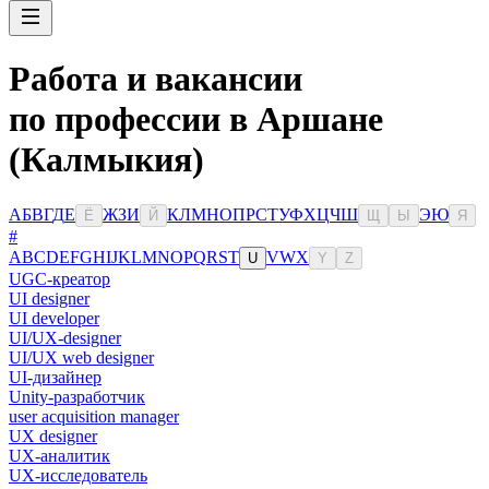
Работа и вакансии
по профессии в Аршане
(Калмыкия)
А
Б
В
Г
Д
Е
Ж
З
И
К
Л
М
Н
О
П
Р
С
Т
У
Ф
Х
Ц
Ч
Ш
Э
Ю
Ё
Й
Щ
Ы
Я
#
A
B
C
D
E
F
G
H
I
J
K
L
M
N
O
P
Q
R
S
T
V
W
X
U
Y
Z
UGC-креатор
UI designer
UI developer
UI/UX-designer
UI/UX web designer
UI-дизайнер
Unity-разработчик
user acquisition manager
UX designer
UX-аналитик
UX-исследователь