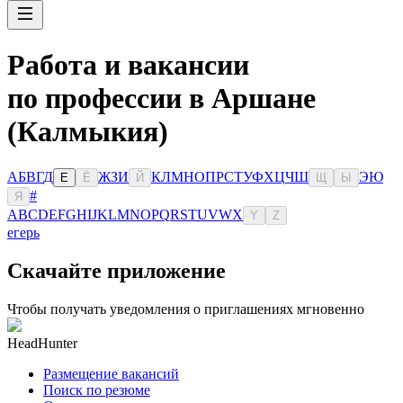
Работа и вакансии
по профессии в Аршане
(Калмыкия)
А
Б
В
Г
Д
Ж
З
И
К
Л
М
Н
О
П
Р
С
Т
У
Ф
Х
Ц
Ч
Ш
Э
Ю
Е
Ё
Й
Щ
Ы
#
Я
A
B
C
D
E
F
G
H
I
J
K
L
M
N
O
P
Q
R
S
T
U
V
W
X
Y
Z
егерь
Скачайте приложение
Чтобы получать уведомления о приглашениях мгновенно
HeadHunter
Размещение вакансий
Поиск по резюме