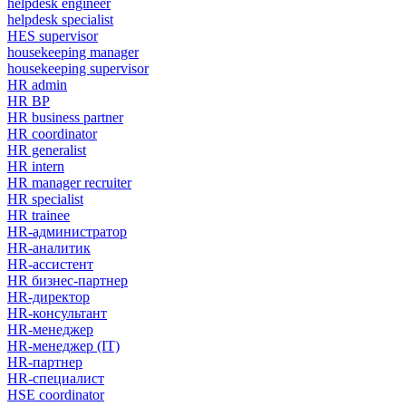
helpdesk engineer
helpdesk specialist
HES supervisor
housekeeping manager
housekeeping supervisor
HR admin
HR BP
HR business partner
HR coordinator
HR generalist
HR intern
HR manager recruiter
HR specialist
HR trainee
HR-администратор
HR-аналитик
HR-ассистент
HR бизнес-партнер
HR-директор
HR-консультант
HR-менеджер
HR-менеджер (IT)
HR-партнер
HR-специалист
HSE coordinator