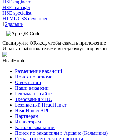
HSE engineer
HSE manager
HSE specialist
HTML CSS developer
1
2
дальше
Сканируйте QR-код, чтобы скачать приложение
И чаты с работодателями всегда будут под рукой
HeadHunter
Размещение вакансий
Поиск по резюме
О компании
Наши вакансии
Реклама на сайте
Требования к ПО
Безопасный HeadHunter
HeadHunter API
Партнерам
Инвесторам
Каталог компаний
Поиск по вакансиям в Аршане (Калмыкия)
Сетка: соцсеть для нетворкинга