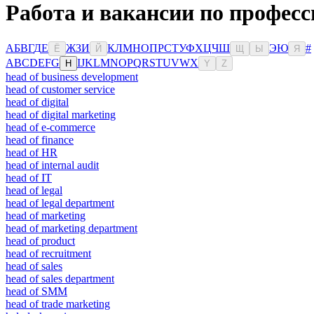
Работа и вакансии по профес
А
Б
В
Г
Д
Е
Ж
З
И
К
Л
М
Н
О
П
Р
С
Т
У
Ф
Х
Ц
Ч
Ш
Э
Ю
#
Ё
Й
Щ
Ы
Я
A
B
C
D
E
F
G
I
J
K
L
M
N
O
P
Q
R
S
T
U
V
W
X
H
Y
Z
head of business development
head of customer service
head of digital
head of digital marketing
head of e-commerce
head of finance
head of HR
head of internal audit
head of IT
head of legal
head of legal department
head of marketing
head of marketing department
head of product
head of recruitment
head of sales
head of sales department
head of SMM
head of trade marketing