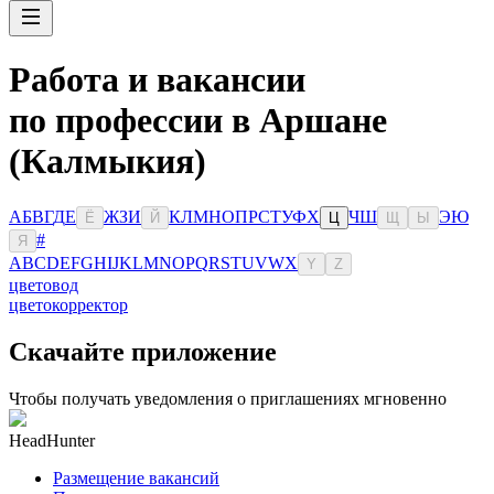
Работа и вакансии
по профессии в Аршане
(Калмыкия)
А
Б
В
Г
Д
Е
Ж
З
И
К
Л
М
Н
О
П
Р
С
Т
У
Ф
Х
Ч
Ш
Э
Ю
Ё
Й
Ц
Щ
Ы
#
Я
A
B
C
D
E
F
G
H
I
J
K
L
M
N
O
P
Q
R
S
T
U
V
W
X
Y
Z
цветовод
цветокорректор
Скачайте приложение
Чтобы получать уведомления о приглашениях мгновенно
HeadHunter
Размещение вакансий