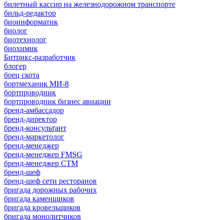
билетный кассир на железнодорожном транспорте
бильд-редактор
биоинформатик
биолог
биотехнолог
биохимик
Битрикс-разработчик
блогер
боец скота
бортмеханик МИ-8
бортпроводник
бортпроводник бизнес авиации
бренд-амбассадор
бренд-директор
бренд-консультант
бренд-маркетолог
бренд-менеджер
бренд-менеджер FMSG
бренд-менеджер СТМ
бренд-шеф
бренд-шеф сети ресторанов
бригада дорожных рабочих
бригада каменщиков
бригада кровельщиков
бригада монолитчиков