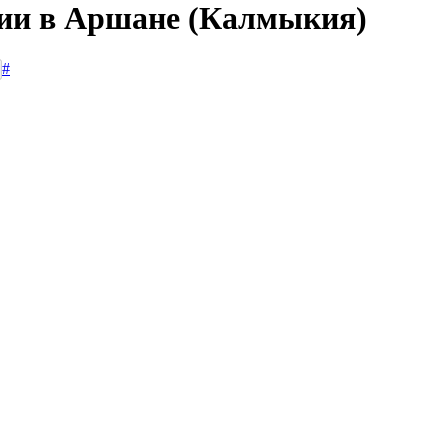
сии в Аршане (Калмыкия)
#