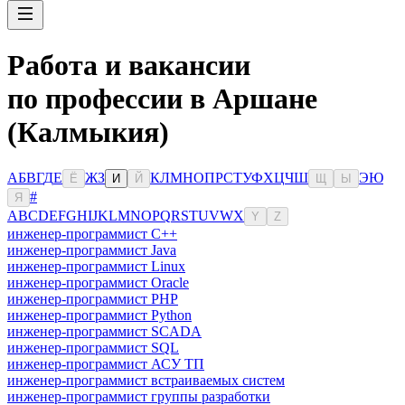
Работа и вакансии
по профессии в Аршане
(Калмыкия)
А
Б
В
Г
Д
Е
Ж
З
К
Л
М
Н
О
П
Р
С
Т
У
Ф
Х
Ц
Ч
Ш
Э
Ю
Ё
И
Й
Щ
Ы
#
Я
A
B
C
D
E
F
G
H
I
J
K
L
M
N
O
P
Q
R
S
T
U
V
W
X
Y
Z
инженер-программист C++
инженер-программист Java
инженер-программист Linux
инженер-программист Oracle
инженер-программист PHP
инженер-программист Python
инженер-программист SCADA
инженер-программист SQL
инженер-программист АСУ ТП
инженер-программист встраиваемых систем
инженер-программист группы разработки