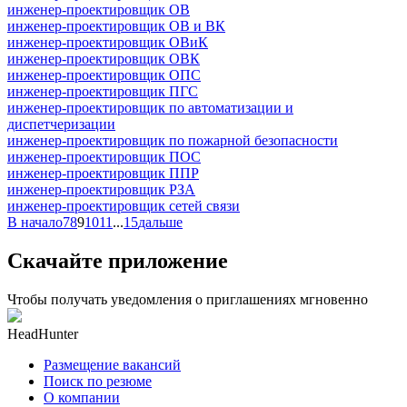
инженер-проектировщик ОВ
инженер-проектировщик ОВ и ВК
инженер-проектировщик ОВиК
инженер-проектировщик ОВК
инженер-проектировщик ОПС
инженер-проектировщик ПГС
инженер-проектировщик по автоматизации и
диспетчеризации
инженер-проектировщик по пожарной безопасности
инженер-проектировщик ПОС
инженер-проектировщик ППР
инженер-проектировщик РЗА
инженер-проектировщик сетей связи
В начало
7
8
9
10
11
...
15
дальше
Скачайте приложение
Чтобы получать уведомления о приглашениях мгновенно
HeadHunter
Размещение вакансий
Поиск по резюме
О компании