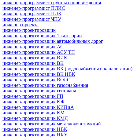
инженер-программист группы сопровождения
инженер-программист ПЛИС
инженер-программист ПЛК
инженер-программист ЧПУ
инженер проекта
инженер-проектировщик
инженер-проектировщик 1 категории
инженер-проектировщик автомобильных дорог
инженер-проектировщик АС
инженер-проектировщик АСУ ТП
инженер-проектировщик ВИК
инженер-проектировщик ВК
инженер-проектировщик ВК (водоснабжения и канализации)
инженер-проектировщик ВК НВК
инженер-проектировщик ВОЛС
инженер-проектировщик газоснабжения
инженер-проектировщик генплана
инженер-проектировщик ГП
инженер-проектировщик КЖ
инженер-проектировщик КИПиА
инженер-проектировщик КМ
инженер-проектировщик КМД
инженер-проектировщик металлоконструкций
инженер-проектировщик НВК
инженер-проектировщик НКУ