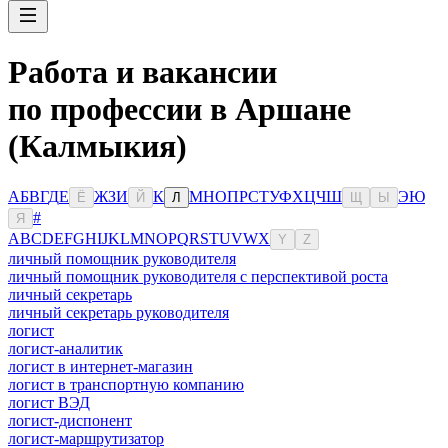
Работа и вакансии
по профессии в Аршане
(Калмыкия)
А
Б
В
Г
Д
Е
Ж
З
И
К
М
Н
О
П
Р
С
Т
У
Ф
Х
Ц
Ч
Ш
Э
Ю
Ё
Й
Л
Щ
Ы
#
Я
A
B
C
D
E
F
G
H
I
J
K
L
M
N
O
P
Q
R
S
T
U
V
W
X
Y
Z
личный помощник руководителя
личный помощник руководителя с перспективой роста
личный секретарь
личный секретарь руководителя
логист
логист-аналитик
логист в интернет-магазин
логист в транспортную компанию
логист ВЭД
логист-диспонент
логист-маршрутизатор