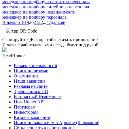
менеджер по подбору и развитию персонала
менеджер по подбору линейного персонала
менеджер по подбору недвижимости
менеджер по подбору персонала
В начало
18
19
20
21
22
...
47
дальше
Сканируйте QR-код, чтобы скачать приложение
И чаты с работодателями всегда будут под рукой
HeadHunter
Размещение вакансий
Поиск по резюме
О компании
Наши вакансии
Реклама на сайте
Требования к ПО
Безопасный HeadHunter
HeadHunter API
Партнерам
Инвесторам
Каталог компаний
Поиск по вакансиям в Аршане (Калмыкия)
Сетка: соцсеть для нетворкинга