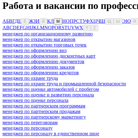
Работа и вакансии по профес
А
Б
В
Г
Д
Е
Ж
З
И
К
Л
Н
О
П
Р
С
Т
У
Ф
Х
Ц
Ч
Ш
Э
Ю
Ё
Й
М
Щ
Ы
Я
A
B
C
D
E
F
G
H
I
J
K
L
M
N
O
P
Q
R
S
T
U
V
W
X
Y
Z
менеджер по организационному развитию
менеджер по открытию магазинов
менеджер по открытию торговых точек
менеджер по оформлению виз
менеджер по оформлению дисконтных карт
менеджер по оформлению документов
менеджер по оформлению заказов
менеджер по оформлению кредитов
менеджер по охране труда
менеджер по охране труда и промышленной безопасности
менеджер по оценке автомобилей с пробегом
менеджер по оценке и развитию персонала
менеджер по оценке персонала
менеджер по партнерским программам
менеджер по партнерским продажам
менеджер по партнерскому маркетингу
менеджер по переговорам
менеджер по персоналу
менеджер по персоналу в единственном лице