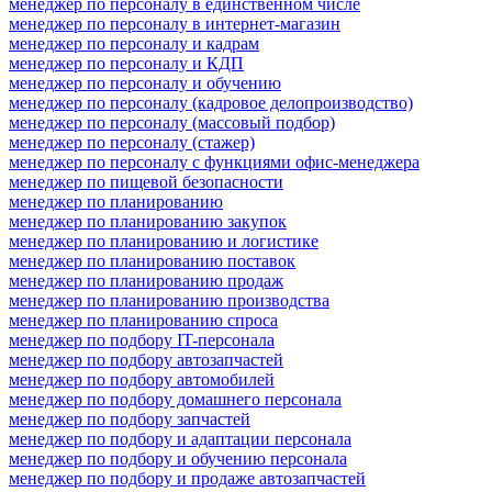
менеджер по персоналу в единственном числе
менеджер по персоналу в интернет-магазин
менеджер по персоналу и кадрам
менеджер по персоналу и КДП
менеджер по персоналу и обучению
менеджер по персоналу (кадровое делопроизводство)
менеджер по персоналу (массовый подбор)
менеджер по персоналу (стажер)
менеджер по персоналу с функциями офис-менеджера
менеджер по пищевой безопасности
менеджер по планированию
менеджер по планированию закупок
менеджер по планированию и логистике
менеджер по планированию поставок
менеджер по планированию продаж
менеджер по планированию производства
менеджер по планированию спроса
менеджер по подбору IT-персонала
менеджер по подбору автозапчастей
менеджер по подбору автомобилей
менеджер по подбору домашнего персонала
менеджер по подбору запчастей
менеджер по подбору и адаптации персонала
менеджер по подбору и обучению персонала
менеджер по подбору и продаже автозапчастей