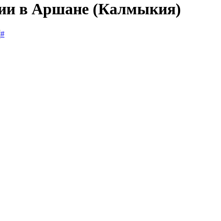
сии в Аршане (Калмыкия)
#