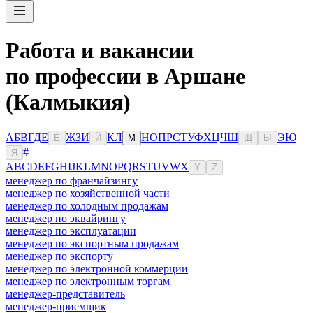
Работа и вакансии
по профессии в Аршане
(Калмыкия)
А
Б
В
Г
Д
Е
Ж
З
И
К
Л
Н
О
П
Р
С
Т
У
Ф
Х
Ц
Ч
Ш
Э
Ю
Ё
Й
М
Щ
Ы
#
Я
A
B
C
D
E
F
G
H
I
J
K
L
M
N
O
P
Q
R
S
T
U
V
W
X
Y
Z
менеджер по франчайзингу
менеджер по хозяйственной части
менеджер по холодным продажам
менеджер по эквайрингу
менеджер по эксплуатации
менеджер по экспортным продажам
менеджер по экспорту
менеджер по электронной коммерции
менеджер по электронным торгам
менеджер-представитель
менеджер-приемщик