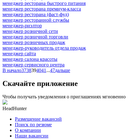
менеджер ресторана быстрого питания
менеджер ресторана премиум-класса
менеджер ресторана (фаст-фуд)
менеджер ресторанной службы
менеджер-риэлтор
менеджер розничной сети
менеджер розничной торговли
менеджер розничных продаж
менеджер-руководитель отдела продаж
менеджер сайта
менеджер салона красоты
менеджер сервисного центра
В начало
37
38
39
40
41
...
47
дальше
Скачайте приложение
Чтобы получать уведомления о приглашениях мгновенно
HeadHunter
Размещение вакансий
Поиск по резюме
О компании
Наши вакансии