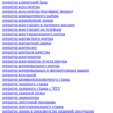
оператор клиентской базы
оператор колл-центра
оператор колл-центра (входящие звонки)
оператор компьютерного набора
оператор конвейерной линии
оператор-консультант в интернет-магазин
оператор-консультант на телефоне
оператор консультационного центра
оператор контактного центра
оператор контактной сварки
оператор-контролер
оператор контроля качества
оператор-координатор
оператор-координатор отдела продаж
оператор копировального центра
оператор копировальных и множительных машин
оператор котельной
оператор кромкооблицовочного станка
оператор лазерного станка
оператор лазерного станка с ЧПУ
оператор лазерной резки
оператор ламинатора
оператор ленточной пилорамы
оператор ленточнопильного станка
оператор линии в производстве пищевой продукции