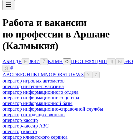
Работа и вакансии
по профессии в Аршане
(Калмыкия)
А
Б
В
Г
Д
Е
Ж
З
И
К
Л
М
Н
П
Р
С
Т
У
Ф
Х
Ц
Ч
Ш
Э
Ю
Ё
Й
О
Щ
Ы
#
Я
A
B
C
D
E
F
G
H
I
J
K
L
M
N
O
P
Q
R
S
T
U
V
W
X
Y
Z
оператор игровых автоматов
оператор интернет-магазина
оператор информационного отдела
оператор информационного центра
оператор информационной базы
оператор информационно-справочной службы
оператор исходящих звонков
оператор-кассир
оператор-кассир АЗС
оператор квеста
оператор клиентского сервиса