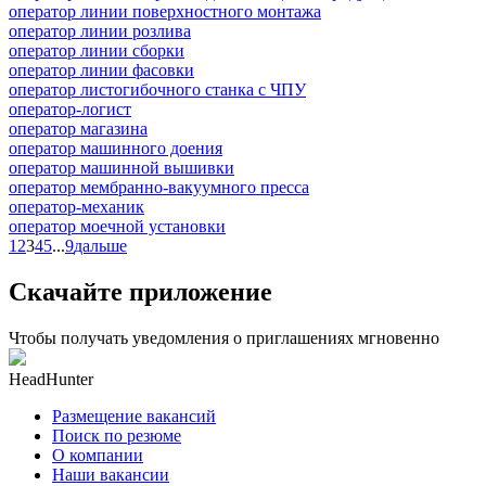
оператор линии поверхностного монтажа
оператор линии розлива
оператор линии сборки
оператор линии фасовки
оператор листогибочного станка с ЧПУ
оператор-логист
оператор магазина
оператор машинного доения
оператор машинной вышивки
оператор мембранно-вакуумного пресса
оператор-механик
оператор моечной установки
1
2
3
4
5
...
9
дальше
Скачайте приложение
Чтобы получать уведомления о приглашениях мгновенно
HeadHunter
Размещение вакансий
Поиск по резюме
О компании
Наши вакансии