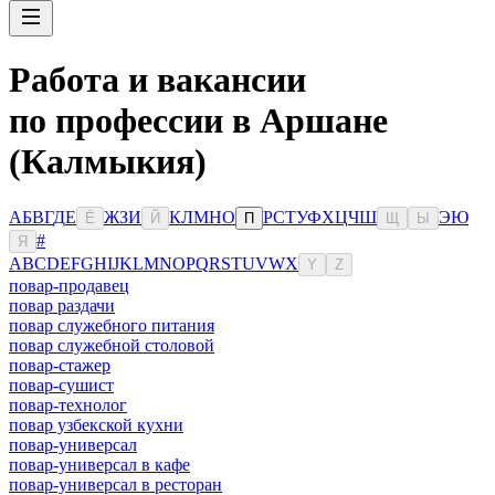
Работа и вакансии
по профессии в Аршане
(Калмыкия)
А
Б
В
Г
Д
Е
Ж
З
И
К
Л
М
Н
О
Р
С
Т
У
Ф
Х
Ц
Ч
Ш
Э
Ю
Ё
Й
П
Щ
Ы
#
Я
A
B
C
D
E
F
G
H
I
J
K
L
M
N
O
P
Q
R
S
T
U
V
W
X
Y
Z
повар-продавец
повар раздачи
повар служебного питания
повар служебной столовой
повар-стажер
повар-сушист
повар-технолог
повар узбекской кухни
повар-универсал
повар-универсал в кафе
повар-универсал в ресторан