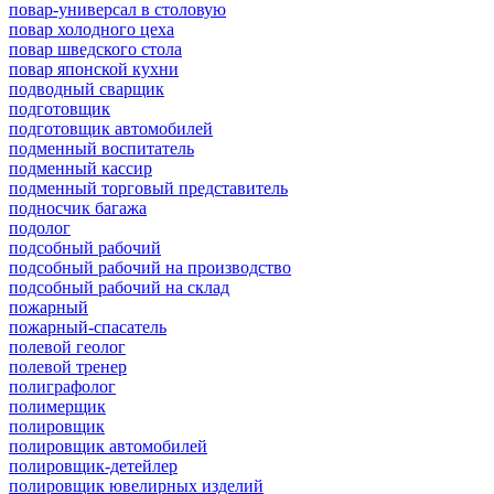
повар-универсал в столовую
повар холодного цеха
повар шведского стола
повар японской кухни
подводный сварщик
подготовщик
подготовщик автомобилей
подменный воспитатель
подменный кассир
подменный торговый представитель
подносчик багажа
подолог
подсобный рабочий
подсобный рабочий на производство
подсобный рабочий на склад
пожарный
пожарный-спасатель
полевой геолог
полевой тренер
полиграфолог
полимерщик
полировщик
полировщик автомобилей
полировщик-детейлер
полировщик ювелирных изделий