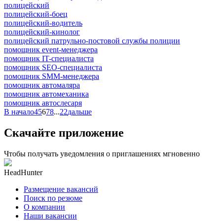
полицейский
полицейский-боец
полицейский-водитель
полицейский-кинолог
полицейский патрульно-постовой службы полиции
помощник event-менеджера
помощник IT-специалиста
помощник SEO-специалиста
помощник SMM-менеджера
помощник автомаляра
помощник автомеханика
помощник автослесаря
В начало
4
5
6
7
8
...
22
дальше
Скачайте приложение
Чтобы получать уведомления о приглашениях мгновенно
HeadHunter
Размещение вакансий
Поиск по резюме
О компании
Наши вакансии