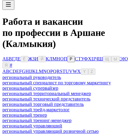
Работа и вакансии
по профессии в Аршане
(Калмыкия)
А
Б
В
Г
Д
Е
Ж
З
И
К
Л
М
Н
О
П
С
Т
У
Ф
Х
Ц
Ч
Ш
Э
Ю
Ё
Й
Р
Щ
Ы
#
Я
A
B
C
D
E
F
G
H
I
J
K
L
M
N
O
P
Q
R
S
T
U
V
W
X
Y
Z
региональный руководитель
региональный специалист по торговому маркетингу
региональный супервайзер
региональный территориальный менеджер
региональный технический представитель
региональный торговый представитель
региональный трейд-маркетолог
региональный тренер
региональный тренинг-менеджер
региональный управляющий
региональный управляющий розничной сетью