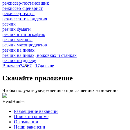
режиссер-постановщик
режиссер-сценарист
режиссер театра
режиссер телевидения
резчик
резчик бумаги
резчик в типографию
резчик металла
резчик мясопродуктов
резчик на пилах
резчик на пилах, ножовках и станках
резчик по дереву
В начало
3
4
5
6
7
...
17
дальше
Скачайте приложение
Чтобы получать уведомления о приглашениях мгновенно
HeadHunter
Размещение вакансий
Поиск по резюме
О компании
Наши вакансии