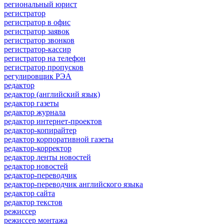
региональный юрист
регистратор
регистратор в офис
регистратор заявок
регистратор звонков
регистратор-кассир
регистратор на телефон
регистратор пропусков
регулировщик РЭА
редактор
редактор (английский язык)
редактор газеты
редактор журнала
редактор интернет-проектов
редактор-копирайтер
редактор корпоративной газеты
редактор-корректор
редактор ленты новостей
редактор новостей
редактор-переводчик
редактор-переводчик английского языка
редактор сайта
редактор текстов
режиссер
режиссер монтажа