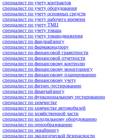
специалист по учету контрактов
специалист по учету оборудования
специалист по учету основных средств
специалист по учету рабочего времени
специалист по учету ТМЦ
специалист по учету товара
специалист по учету товародвижения
специалист по фандрайзингу
специалист по фармаконадзору
специалист по финансовой грамотности
специалист по финансовой отчетности
специалист по финансовому контролю
специалист по финансовому мониторингу
специалист по финансовому планированию
специалист по финансовому учету
специалист по фитнес-тестированию
специалист по франчайзингу
специалист по функциональному тестированию
специалист по химчистке
специалист по химчистке автомобилей
специалист по хозяйственной части
специалист по холодильному оборудованию
специалист по ценообразованию
специалист по эквайрингу
специалист по экологической безопасности