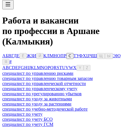
Работа и вакансии
по профессии в Аршане
(Калмыкия)
А
Б
В
Г
Д
Е
Ж
З
И
К
Л
М
Н
О
П
Р
Т
У
Ф
Х
Ц
Ч
Ш
Э
Ю
Ё
Й
С
Щ
Ы
#
Я
A
B
C
D
E
F
G
H
I
J
K
L
M
N
O
P
Q
R
S
T
U
V
W
X
Y
Z
специалист по управлению рисками
специалист по управлению товарным запасом
специалист по управленческой отчетности
специалист по управленческому учету
специалист по урегулированию убытков
специалист по уходу за животными
специалист по уходу за растениями
специалист по учебно-методической работе
специалист по учету
специалист по учету БСО
специалист по учету ГСМ