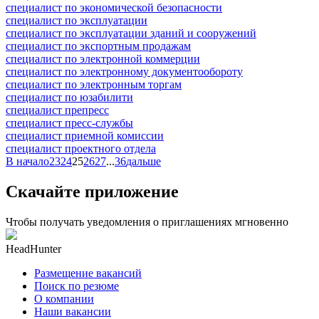
специалист по экономической безопасности
специалист по эксплуатации
специалист по эксплуатации зданий и сооружений
специалист по экспортным продажам
специалист по электронной коммерции
специалист по электронному документообороту
специалист по электронным торгам
специалист по юзабилити
специалист препресс
специалист пресс-службы
специалист приемной комиссии
специалист проектного отдела
В начало
23
24
25
26
27
...
36
дальше
Скачайте приложение
Чтобы получать уведомления о приглашениях мгновенно
HeadHunter
Размещение вакансий
Поиск по резюме
О компании
Наши вакансии