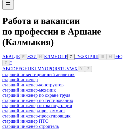
Работа и вакансии
по профессии в Аршане
(Калмыкия)
А
Б
В
Г
Д
Е
Ж
З
И
К
Л
М
Н
О
П
Р
Т
У
Ф
Х
Ц
Ч
Ш
Э
Ю
Ё
Й
С
Щ
Ы
#
Я
A
B
C
D
E
F
G
H
I
J
K
L
M
N
O
P
Q
R
S
T
U
V
W
X
Y
Z
старший инвестиционный аналитик
старший инженер
старший инженер-конструктор
старший инженер-механик
старший инженер по охране труда
старший инженер по тестированию
старший инженер по эксплуатации
старший инженер-программист
старший инженер-проектировщик
старший инженер ПТО
старший инженер-строитель