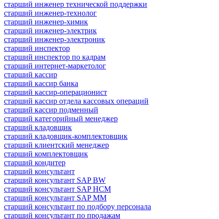
старший инженер технической поддержки
старший инженер-технолог
старший инженер-химик
старший инженер-электрик
старший инженер-электроник
старший инспектор
старший инспектор по кадрам
старший интернет-маркетолог
старший кассир
старший кассир банка
старший кассир-операционист
старший кассир отдела кассовых операций
старший кассир подменный
старший категорийный менеджер
старший кладовщик
старший кладовщик-комплектовщик
старший клиентский менеджер
старший комплектовщик
старший кондитер
старший консультант
старший консультант SAP BW
старший консультант SAP HCM
старший консультант SAP MM
старший консультант по подбору персонала
старший консультант по продажам