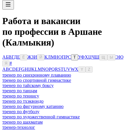
Работа и вакансии
по профессии в Аршане
(Калмыкия)
А
Б
В
Г
Д
Е
Ж
З
И
К
Л
М
Н
О
П
Р
С
У
Ф
Х
Ц
Ч
Ш
Э
Ю
Ё
Й
Т
Щ
Ы
#
Я
A
B
C
D
E
F
G
H
I
J
K
L
M
N
O
P
Q
R
S
T
U
V
W
X
Y
Z
тренер по синхронному плаванию
тренер по спортивной гимнастике
тренер по тайскому боксу
тренер по танцам
тренер по теннису
тренер по тхэквондо
тренер по фигурному катанию
тренер по футболу
тренер по художественной гимнастике
тренер по шахматам
тренер-технолог