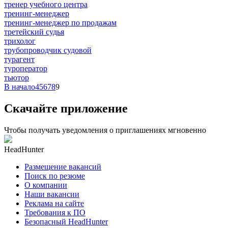
тренер учебного центра
тренинг-менеджер
тренинг-менеджер по продажам
третейский судья
трихолог
трубопроводчик судовой
турагент
туроператор
тьютор
В начало
4
5
6
7
8
9
Скачайте приложение
Чтобы получать уведомления о приглашениях мгновенно
HeadHunter
Размещение вакансий
Поиск по резюме
О компании
Наши вакансии
Реклама на сайте
Требования к ПО
Безопасный HeadHunter