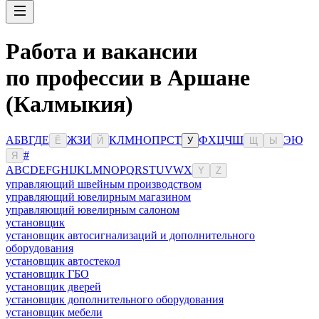
Работа и вакансии
по профессии в Аршане
(Калмыкия)
А
Б
В
Г
Д
Е
Ж
З
И
К
Л
М
Н
О
П
Р
С
Т
Ф
Х
Ц
Ч
Ш
Э
Ю
Ё
Й
У
Щ
Ы
#
Я
A
B
C
D
E
F
G
H
I
J
K
L
M
N
O
P
Q
R
S
T
U
V
W
X
Y
Z
управляющий швейным производством
управляющий ювелирным магазином
управляющий ювелирным салоном
установщик
установщик автосигнализаций и дополнительного
оборудования
установщик автостекол
установщик ГБО
установщик дверей
установщик дополнительного оборудования
установщик мебели