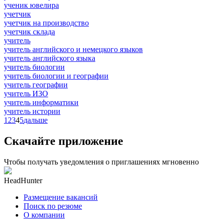
ученик ювелира
учетчик
учетчик на производство
учетчик склада
учитель
учитель английского и немецкого языков
учитель английского языка
учитель биологии
учитель биологии и географии
учитель географии
учитель ИЗО
учитель информатики
учитель истории
1
2
3
4
5
дальше
Скачайте приложение
Чтобы получать уведомления о приглашениях мгновенно
HeadHunter
Размещение вакансий
Поиск по резюме
О компании