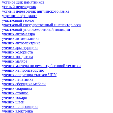
установщик памятников
устный переводчик
устный переводчик английского языка
утренний официант
участковый геолог
участковый государственный инспектор леса
участковый уполномоченный полиции
ученик автомаляра
ученик автомеханика
ученик автоэлектрика
ученик арматурщика
ученик колориста
ученик кондитера
ученик маляра
ученик мастера по ремонту бытовой техники
ученик на производство
ученик оператора станков ЧПУ
ученик печатника
ученик сборщика мебели
ученик сварщика
ученик столяра
ученик токаря
ученик швеи
ученик шлифовщика
ученик электрика