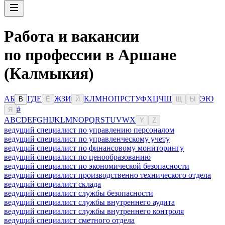
Работа и вакансии
по профессии в Аршане
(Калмыкия)
А
Б
Г
Д
Е
Ж
З
И
К
Л
М
Н
О
П
Р
С
Т
У
Ф
Х
Ц
Ч
Ш
Э
Ю
В
Ё
Й
Щ
Ы
#
Я
A
B
C
D
E
F
G
H
I
J
K
L
M
N
O
P
Q
R
S
T
U
V
W
X
Y
Z
ведущий специалист по управлению персоналом
ведущий специалист по управленческому учету
ведущий специалист по финансовому мониторингу
ведущий специалист по ценообразованию
ведущий специалист по экономической безопасности
ведущий специалист производственно технического отдела
ведущий специалист склада
ведущий специалист службы безопасности
ведущий специалист службы внутреннего аудита
ведущий специалист службы внутреннего контроля
ведущий специалист сметного отдела