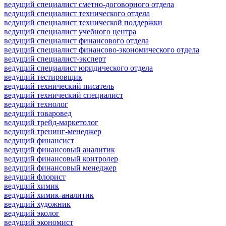
ведущий специалист сметно-договорного отдела
ведущий специалист технического отдела
ведущий специалист технической поддержки
ведущий специалист учебного центра
ведущий специалист финансового отдела
ведущий специалист финансово-экономического отдела
ведущий специалист-эксперт
ведущий специалист юридического отдела
ведущий тестировщик
ведущий технический писатель
ведущий технический специалист
ведущий технолог
ведущий товаровед
ведущий трейд-маркетолог
ведущий тренинг-менеджер
ведущий финансист
ведущий финансовый аналитик
ведущий финансовый контролер
ведущий финансовый менеджер
ведущий флорист
ведущий химик
ведущий химик-аналитик
ведущий художник
ведущий эколог
ведущий экономист