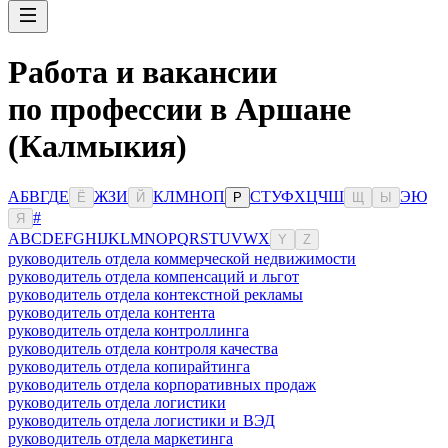
Работа и вакансии
по профессии в Аршане
(Калмыкия)
А
Б
В
Г
Д
Е
Ж
З
И
К
Л
М
Н
О
П
С
Т
У
Ф
Х
Ц
Ч
Ш
Э
Ю
Ё
Й
Р
Щ
Ы
#
Я
A
B
C
D
E
F
G
H
I
J
K
L
M
N
O
P
Q
R
S
T
U
V
W
X
Y
Z
руководитель отдела коммерческой недвижимости
руководитель отдела компенсаций и льгот
руководитель отдела контекстной рекламы
руководитель отдела контента
руководитель отдела контроллинга
руководитель отдела контроля качества
руководитель отдела копирайтинга
руководитель отдела корпоративных продаж
руководитель отдела логистики
руководитель отдела логистики и ВЭД
руководитель отдела маркетинга