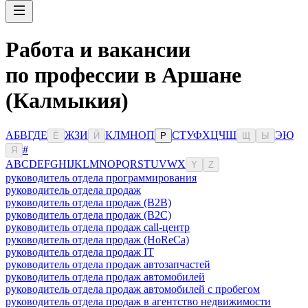
Работа и вакансии
по профессии в Аршане
(Калмыкия)
А
Б
В
Г
Д
Е
Ж
З
И
К
Л
М
Н
О
П
С
Т
У
Ф
Х
Ц
Ч
Ш
Э
Ю
Ё
Й
Р
Щ
Ы
#
Я
A
B
C
D
E
F
G
H
I
J
K
L
M
N
O
P
Q
R
S
T
U
V
W
X
Y
Z
руководитель отдела программирования
руководитель отдела продаж
руководитель отдела продаж (B2B)
руководитель отдела продаж (B2C)
руководитель отдела продаж call-центр
руководитель отдела продаж (HoReCa)
руководитель отдела продаж IT
руководитель отдела продаж автозапчастей
руководитель отдела продаж автомобилей
руководитель отдела продаж автомобилей с пробегом
руководитель отдела продаж в агентство недвижимости