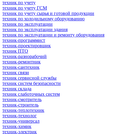
техник по учету
техник по учету ГСМ
техник по учету сырья и готовой продукции
техник по холодильному оборудованию
техник по эксплуатации
техник по эксплуатации здания
техник по эксплуатации и ремонту оборудования
техник-программист
техник-проектировщик
техник ПТО
техник-разнорабочий
техник-ремонтник
техник-сантехник
техник связи
техник сервисной службы
техник систем безопасности
техник склада
техник слаботочных систем
техник-смотритель
техник-строитель
техник-теплотехник
техник-технолог
техник-универсал
техник-химик
техник-электрик