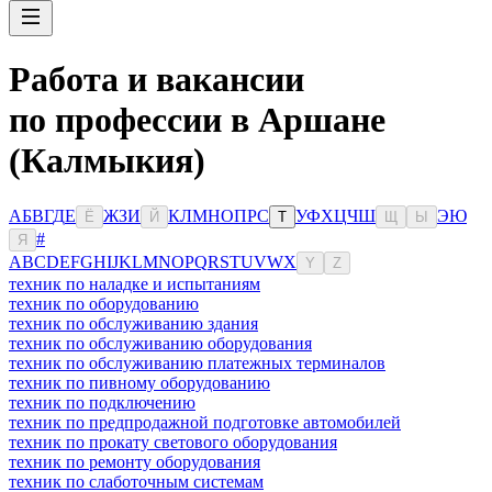
Работа и вакансии
по профессии в Аршане
(Калмыкия)
А
Б
В
Г
Д
Е
Ж
З
И
К
Л
М
Н
О
П
Р
С
У
Ф
Х
Ц
Ч
Ш
Э
Ю
Ё
Й
Т
Щ
Ы
#
Я
A
B
C
D
E
F
G
H
I
J
K
L
M
N
O
P
Q
R
S
T
U
V
W
X
Y
Z
техник по наладке и испытаниям
техник по оборудованию
техник по обслуживанию здания
техник по обслуживанию оборудования
техник по обслуживанию платежных терминалов
техник по пивному оборудованию
техник по подключению
техник по предпродажной подготовке автомобилей
техник по прокату светового оборудования
техник по ремонту оборудования
техник по слаботочным системам